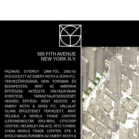
565 FITH AVENUE
NEW YORK N.Y.
FAZAKAS GYÖRGY 1986-TÓL 1992-IG
DOLGOZOTT AZ EMERY ROTH & SONS P.C.
TERVEZŐIRODÁNÁL NEW YORKBAN ÉS
BUDAPESTEN. MINT AZ AMERIKAI
ÉPÍTÉSZEK INTÉZETE PÁLYÁZATÁNAK
NYERTESE, TAPASZTALATSZERZÉSÉT
VENDÉG ÉPÍTÉSZ- KÉNT KEZDTE. AZ
EMERY ROTH & SONS P.C. VÁLLALAT
OLYAN ÉPÜLETEKET TERVEZETT, MINT
PÉLDÁUL A WORLD TRADE CENTER
(LEROMOBOLTÁK 2001-BEN), CITICORP
CENTER, HELMSLEY PALACE, RITZ TOWER,
CHINA WORLD TRADE CENTER, STB. A
NYOLCVANAS ÉVEKBEN AZ EMERY ROTH &